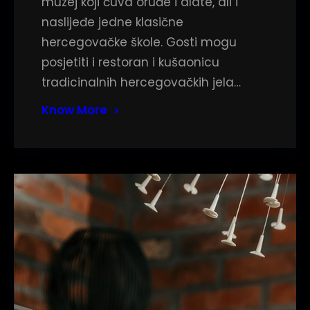
muzej koji čuva oruđe i alate, ali i
naslijeđe jedne klasične
hercegovačke škole. Gosti mogu
posjetiti i restoran i kušaonicu
tradicinalnih hercegovačkih jela…
Know More