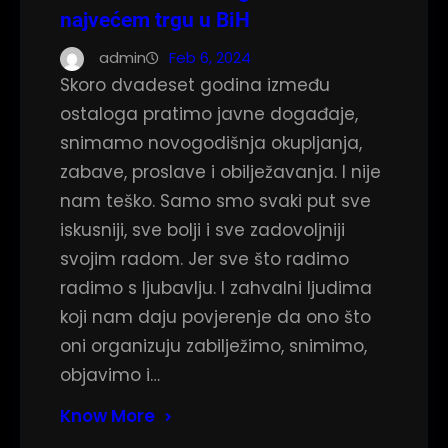
najvećem trgu u BiH
admin
Feb 6, 2024
Skoro dvadeset godina između
ostaloga pratimo javne događaje,
snimamo novogodišnja okupljanja,
zabave, proslave i obilježavanja. I nije
nam teško. Samo smo svaki put sve
iskusniji, sve bolji i sve zadovoljniji
svojim radom. Jer sve što radimo
radimo s ljubavlju. I zahvalni ljudima
koji nam daju povjerenje da ono što
oni organizuju zabilježimo, snimimo,
objavimo i…
Know More