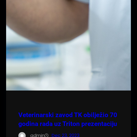
Veterinarski zavod TK obilježio 70
godina rada uz Triton prezentaciju
admin
Dec 23, 2023