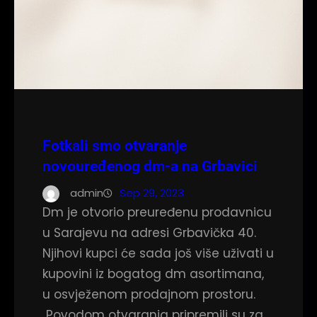
Fotkali smo otvaranje
novouređenog dm-a na Grbavici
admin
Sep 29, 2023
Dm je otvorio preuređenu prodavnicu
u Sarajevu na adresi Grbavička 40.
Njihovi kupci će sada još više uživati u
kupovini iz bogatog dm asortimana,
u osvježenom prodajnom prostoru.
Povodom otvaranja pripremili su za