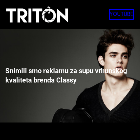
Skip
to
YOUTUBE
content
Snimili smo reklamu za supu vrhunskog
kvaliteta brenda Classy