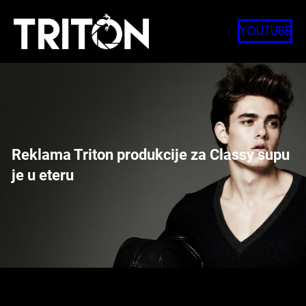
Skip
to
YOUTUBE
content
Reklama Triton produkcije za Classy supu
je u eteru