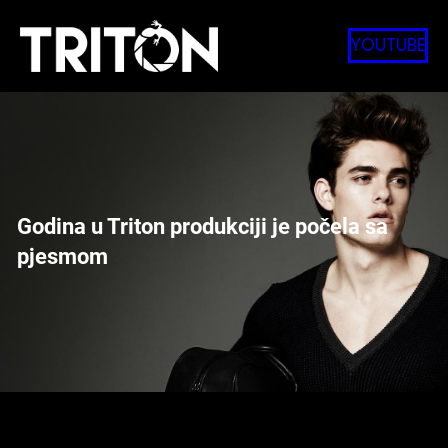
Skip
to
YOUTUBE
content
Godina u Triton produkciji je počela sa
pjesmom