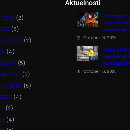
Aktuelnosti
Promoviral
r 2025
(2)
Ježevu kući
2025
(6)
postala je 
October 16, 2025
ber 2024
(2)
Kako stati
024
(4)
momenat uč
y 2024
(5)
na fotograf
October 16, 2025
er 2023
(6)
ber 2023
(5)
 2023
(4)
23
(2)
23
(4)