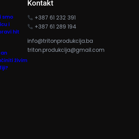
Kontakt
i smo
+387 61 232 391
cu i
+387 61 289 194
pravi hit
info@tritonprodukcija.ba
triton.produkcija@gmail.com
čan
initi živim
iji?