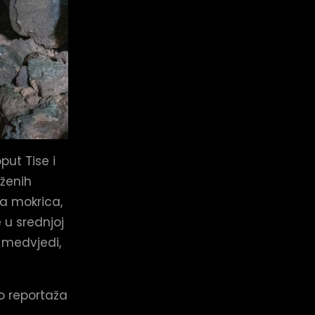
put Tise i
oženih
ka mokrica,
e u srednjoj
 medvjedi,
eo reportaža