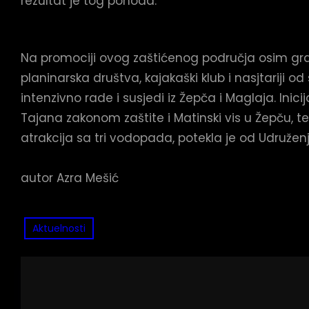
rezultat je tog pohoda.
Na promociji ovog zaštićenog područja osim gra
planinarska društva, kajakaški klub i nasjtariji o
intenzivno rade i susjedi iz Žepča i Maglaja. Inic
Tajana zakonom zaštite i Matinski vis u Žepču
atrakcija sa tri vodopada, potekla je od Udruženj
autor Azra Mešić
Aktuelnosti