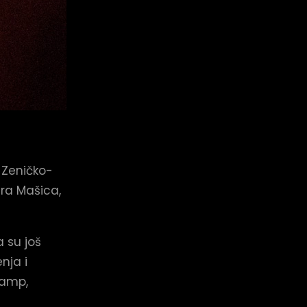
u Zeničko-
ra Mašica,
 su još
nja i
kamp,