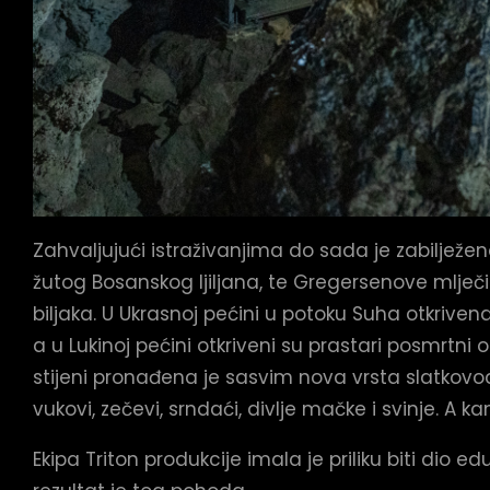
Zahvaljujući istraživanjima do sada je zabilježeno
žutog Bosanskog ljiljana, te Gregersenove mlječi
biljaka. U Ukrasnoj pećini u potoku Suha otkrive
a u Lukinoj pećini otkriveni su prastari posmrtni o
stijeni pronađena je sasvim nova vrsta slatkov
vukovi, zečevi, srndaći, divlje mačke i svinje. A 
Ekipa Triton produkcije imala je priliku biti di