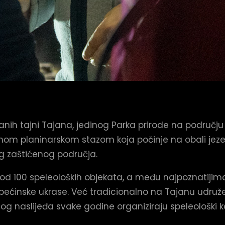
vanih tajni Tajana, jedinog Parka prirode na područj
enom planinarskom stazom koja počinje na obali jeze
og zaštićenog područja.
 od 100 speleoloških objekata, a među najpoznatijima
e pećinske ukrase. Već tradicionalno na Tajanu udruže
nog naslijeđa svake godine organiziraju speleološki 