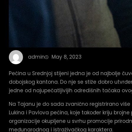
admin
May 8, 2023
Pećina u Srednjoj stijeni jedna je od najbolje ču
dobojskog kantona. Do nje se stiže dobro utvrđ
jedne od najupečatljivijih odredišnih tačaka ov
Na Tajanu je do sada zvanično registrirano više
Lukina i Pavlova pećina, koje također kriju brojn
organizacije okupljene u svrhu promocije prirod
međunarodnog i istraživačkog karaktera.