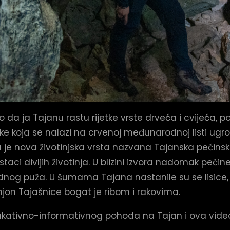
 da ja Tajanu rastu rijetke vrste drveća i cvijeća, po
ke koja se nalazi na crvenoj međunarodnoj listi ugr
na je nova životinjska vrsta nazvana Tajanska pećins
staci divljih životinja. U blizini izvora nadomak pećin
odnog puža. U šumama Tajana nastanile su se lisice,
kanjon Tajašnice bogat je ribom i rakovima.
o edukativno-informativnog pohoda na Tajan i ova vid