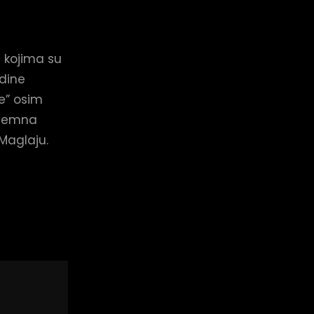
 kojima su
odine
de” osim
dzemna
 Maglaju.