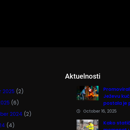
Aktuelnosti
Promoviral
r 2025
(2)
Ježevu kući
2025
(6)
postala je 
October 16, 2025
ber 2024
(2)
Kako stati
024
(4)
momenat uč