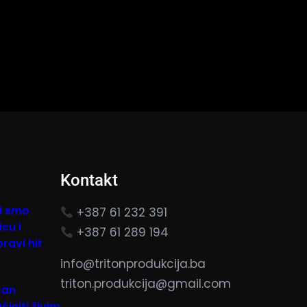
Kontakt
i smo
+387 61 232 391
cu i
+387 61 289 194
pravi hit
info@tritonprodukcija.ba
triton.produkcija@gmail.com
čan
initi živim