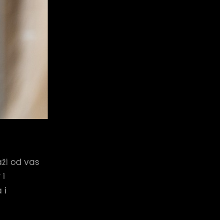
aži od vas
 i
 i